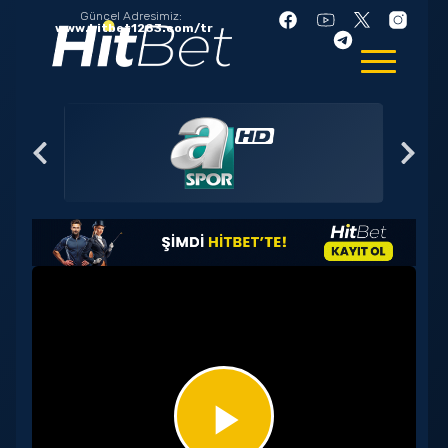
Güncel Adresimiz:
www.hitbet1283.com/tr