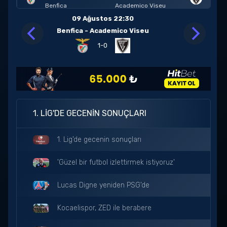
Benfica
Academico Viseu
09 Ağustos 22:30
Benfica - Academico Viseu
1-0
1. LIG'DE GECENIN SONUÇLARI
1. Lig'de gecenin sonuçları
'Güzel bir futbol izlettirmek istiyoruz'
Lucas Digne yeniden PSG'de
Kocaelispor, ZED ile berabere