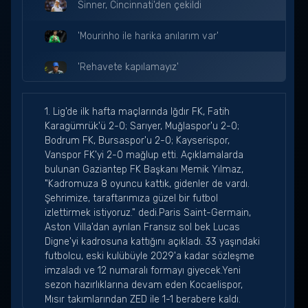
Sinner, Cincinnati'den çekildi
'Mourinho ile harika anılarım var'
'Rehavete kapılamayız'
Liverpool, Monaco'ya mağlup
1. Lig'de ilk hafta maçlarında Iğdır FK, Fatih
Karagümrük'ü 2-0; Sarıyer, Muğlaspor'u 2-0;
Emirates Cup, Borussia Dortmund'un
Bodrum FK, Bursaspor'u 2-0; Kayserispor,
Vanspor FK'yi 2-0 mağlup etti. Açıklamalarda
Seymen Özbaş, Avrupa şampiyonu oldu
bulunan Gaziantep FK Başkanı Memik Yılmaz,
"Kadromuza 8 oyuncu kattık, gidenler de vardı.
Shakhtar deplasmanda kazandı
Şehrimize, taraftarımıza güzel bir futbol
izlettirmek istiyoruz." dedi.Paris Saint-Germain,
Man. City, geriden gelip kazandı
Aston Villa'dan ayrılan Fransız sol bek Lucas
Digne'yi kadrosuna kattığını açıkladı. 33 yaşındaki
Toprak, İngiltere'de 15. oldu
futbolcu, eski kulübüyle 2029'a kadar sözleşme
imzaladı ve 12 numaralı formayı giyecek.Yeni
Shakhtar Donetsk, Epitsentr karşısında
sezon hazırlıklarına devam eden Kocaelispor,
Mısır takımlarından ZED ile 1-1 berabere kaldı.