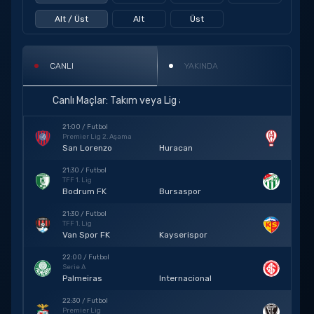
Alt / Üst
Alt
Üst
CANLI
YAKINDA
21:00 / Futbol
Premier Lig 2. Aşama
San Lorenzo
Huracan
21:30 / Futbol
TFF 1. Lig
Bodrum FK
Bursaspor
21:30 / Futbol
TFF 1. Lig
Van Spor FK
Kayserispor
22:00 / Futbol
Serie A
Palmeiras
Internacional
22:30 / Futbol
Premier Lig