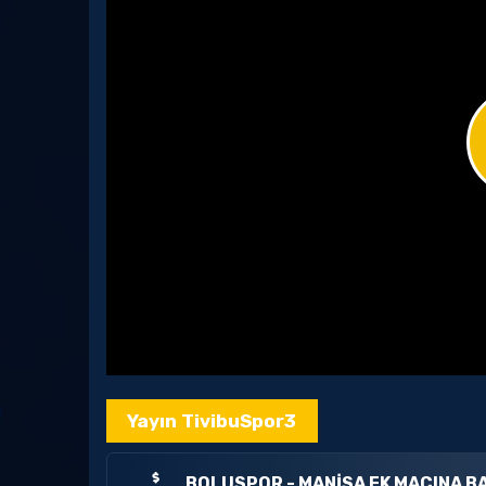
Yayın TivibuSpor3
BOLUSPOR - MANISA FK MAÇINA B