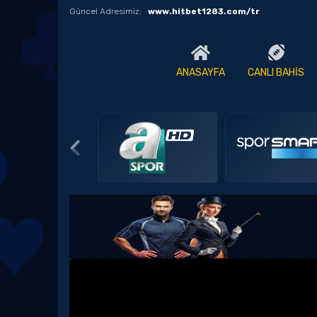
Güncel Adresimiz:
www.hitbet1283.com/tr
ANASAYFA
CANLI BAHİS