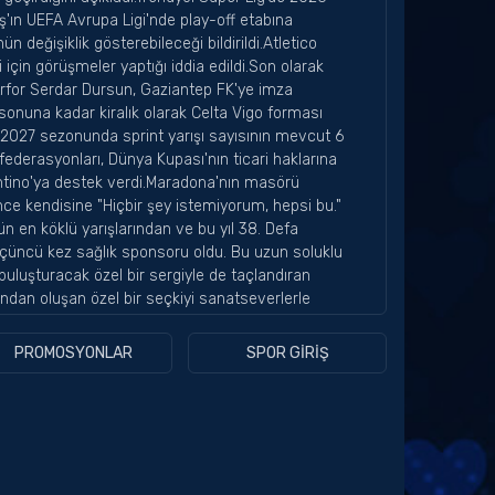
ş'ın UEFA Avrupa Ligi'nde play-off etabına
eğişiklik gösterebileceği bildirildi.Atletico
için görüşmeler yaptığı iddia edildi.Son olarak
ntrfor Serdar Dursun, Gaziantep FK'ye imza
n sonuna kadar kiralık olarak Celta Vigo forması
 2027 sezonunda sprint yarışı sayısının mevcut 6
 federasyonları, Dünya Kupası'nın ticari haklarına
fantino'ya destek verdi.Maradona'nın masörü
ce kendisine "Hiçbir şey istemiyorum, hepsi bu."
ün en köklü yarışlarından ve bu yıl 38. Defa
üçüncü kez sağlık sponsoru oldu. Bu uzun soluklu
e buluşturacak özel bir sergiyle de taçlandıran
arından oluşan özel bir seçkiyi sanatseverlerle
f, Memorial Şişli Hastanesi Sanat Galerisi ve
na kadar ziyaret edilebilecek.Arsenal'ın
PROMOSYONLAR
SPOR GİRİŞ
 oyuncusu Bruno Guimaraes'i kadrosuna katmaya
ntrollerinden geçtiği iddia edildi.İtalyan
aşındaki Malili hücumcu El Bilal Toure'yi
ansfer haberlerini sizler için derledik...Kuzey
de Galatasaray, Stoke City, Trabzonspor, Fatih
 formalarını da terleten Badou Ndiaye'yi