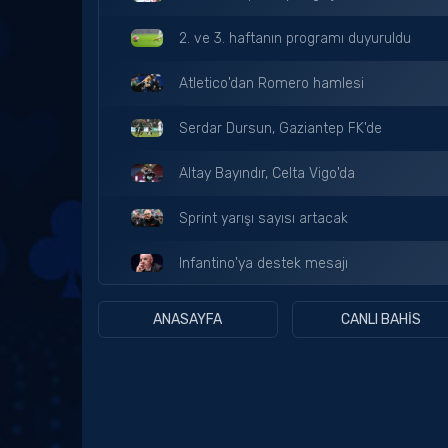
2. ve 3. haftanın programı duyuruldu
Atletico'dan Romero hamlesi
Serdar Dursun, Gaziantep FK'de
Altay Bayındır, Celta Vigo'da
Sprint yarışı sayısı artacak
Infantino'ya destek mesajı
'Hiçbir şey istemiyorum'
ANASAYFA
CANLI BAHİS
Boğaz'ın Kıtaları Birleştiren Ruhu Memorial Sanat Galerilerinde
Guimaraes, Arsenal için kontrolden geçti
Parma'nın hedefi El Bilal Toure