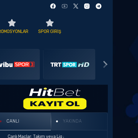
ROMOSYONLAR
SPOR GİRİŞ
CANLI
YAKINDA